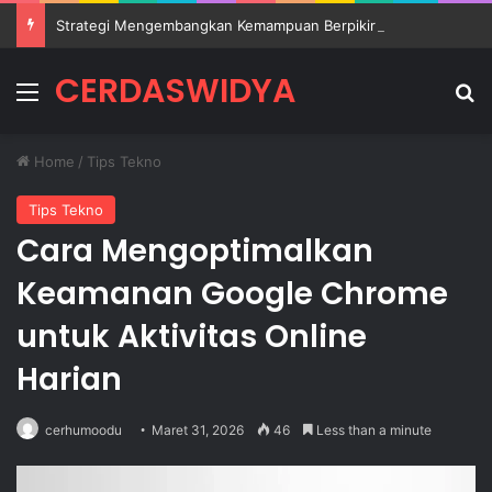
Strategi Mengembangkan Kemampuan Berpikir Kritis Siswa di Sekolah
CERDASWIDYA
Menu
Se
Home
/
Tips Tekno
Tips Tekno
Cara Mengoptimalkan
Keamanan Google Chrome
untuk Aktivitas Online
Harian
cerhumoodu
Maret 31, 2026
46
Less than a minute