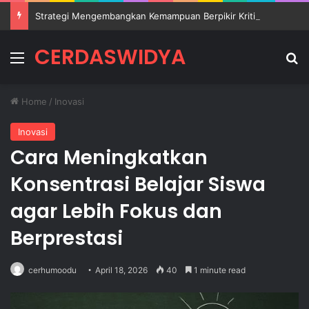
Strategi Mengembangkan Kemampuan Berpikir Kritis Siswa di Sekolah
CERDASWIDYA
Menu
Se
Home
/
Inovasi
Inovasi
Cara Meningkatkan
Konsentrasi Belajar Siswa
agar Lebih Fokus dan
Berprestasi
cerhumoodu
April 18, 2026
40
1 minute read