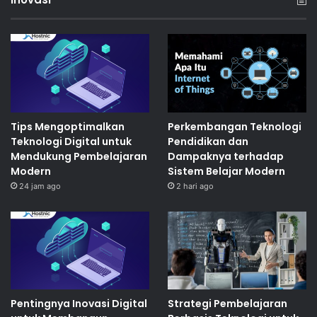
Tips Mengoptimalkan
Perkembangan Teknologi
Teknologi Digital untuk
Pendidikan dan
Mendukung Pembelajaran
Dampaknya terhadap
Modern
Sistem Belajar Modern
24 jam ago
2 hari ago
Pentingnya Inovasi Digital
Strategi Pembelajaran