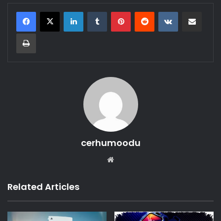
LinkedIn
Tumblr
Pinterest
Reddit
VKontakte
Share via Email
Print
cerhumoodu
Website
Related Articles