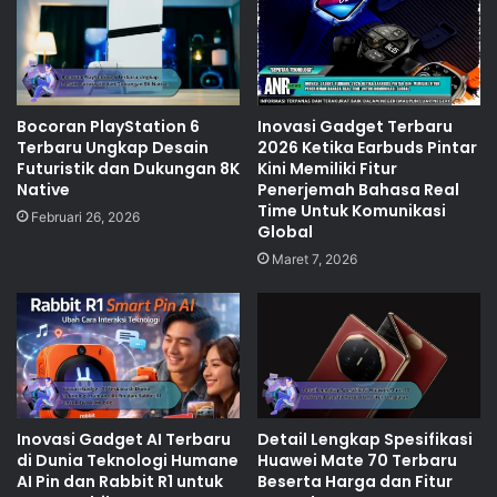
Bocoran PlayStation 6
Inovasi Gadget Terbaru
Terbaru Ungkap Desain
2026 Ketika Earbuds Pintar
Futuristik dan Dukungan 8K
Kini Memiliki Fitur
Native
Penerjemah Bahasa Real
Time Untuk Komunikasi
Februari 26, 2026
Global
Maret 7, 2026
Inovasi Gadget AI Terbaru
Detail Lengkap Spesifikasi
di Dunia Teknologi Humane
Huawei Mate 70 Terbaru
AI Pin dan Rabbit R1 untuk
Beserta Harga dan Fitur