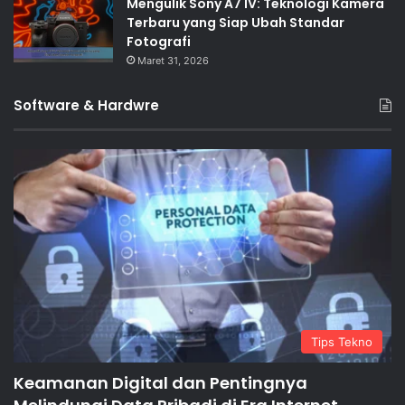
Mengulik Sony A7 IV: Teknologi Kamera
Terbaru yang Siap Ubah Standar
Fotografi
Maret 31, 2026
Software & Hardwre
Tips Tekno
Keamanan Digital dan Pentingnya