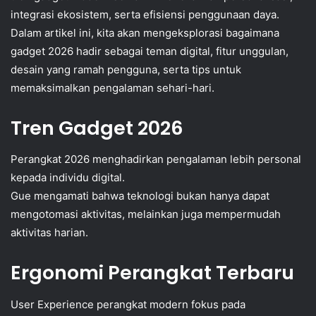
integrasi ekosistem, serta efisiensi penggunaan daya.
Dalam artikel ini, kita akan mengeksplorasi bagaimana
gadget 2026 hadir sebagai teman digital, fitur unggulan,
desain yang ramah pengguna, serta tips untuk
memaksimalkan pengalaman sehari-hari.
Tren Gadget 2026
Perangkat 2026 menghadirkan pengalaman lebih personal
kepada individu digital.
Gue mengamati bahwa teknologi bukan hanya dapat
mengotomasi aktivitas, melainkan juga mempermudah
aktivitas harian.
Ergonomi Perangkat Terbaru
User Experience perangkat modern fokus pada