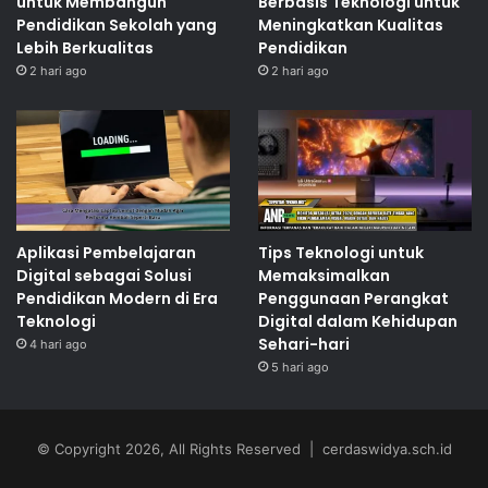
untuk Membangun
Berbasis Teknologi untuk
Pendidikan Sekolah yang
Meningkatkan Kualitas
Lebih Berkualitas
Pendidikan
2 hari ago
2 hari ago
Aplikasi Pembelajaran
Tips Teknologi untuk
Digital sebagai Solusi
Memaksimalkan
Pendidikan Modern di Era
Penggunaan Perangkat
Teknologi
Digital dalam Kehidupan
Sehari-hari
4 hari ago
5 hari ago
© Copyright 2026, All Rights Reserved | cerdaswidya.sch.id