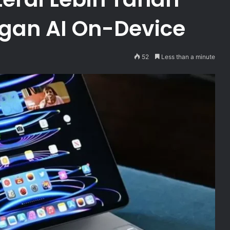
an AI On-Device
52
Less than a minute