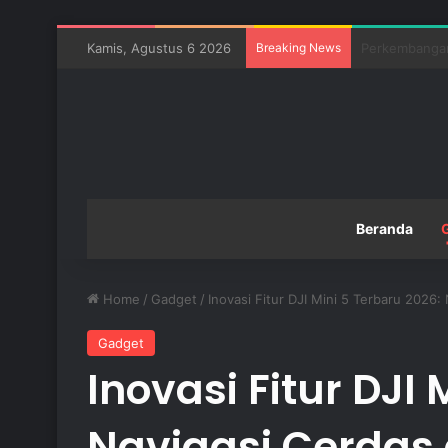
Kamis, Agustus 6 2026
Breaking News
Pentingnya In
Beranda
Home
/
Gadget
/
Inovasi Fitur DJI Mini 5 Terbaru 202
Gadget
Inovasi Fitur DJI 
Navigasi Cerdas