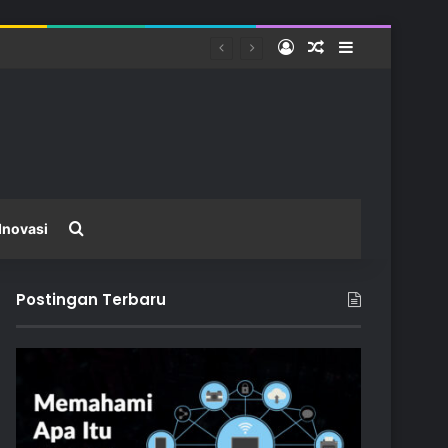
Log In
Random Article
Sidebar
tas
Search for
Inovasi
Postingan Terbaru