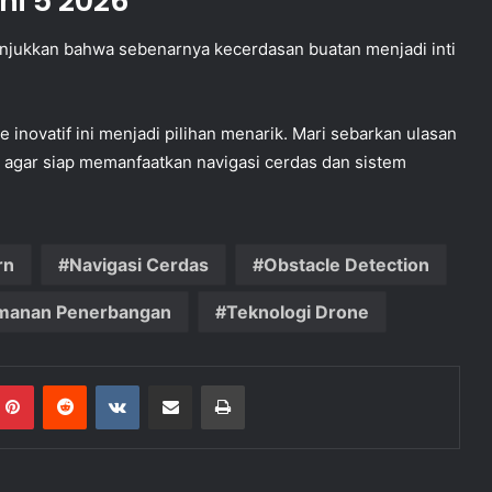
ni 5 2026
njukkan bahwa sebenarnya kecerdasan buatan menjadi inti
e inovatif ini menjadi pilihan menarik. Mari sebarkan ulasan
ru agar siap memanfaatkan navigasi cerdas dan sistem
rn
Navigasi Cerdas
Obstacle Detection
manan Penerbangan
Teknologi Drone
mblr
Pinterest
Reddit
VKontakte
Share via Email
Print