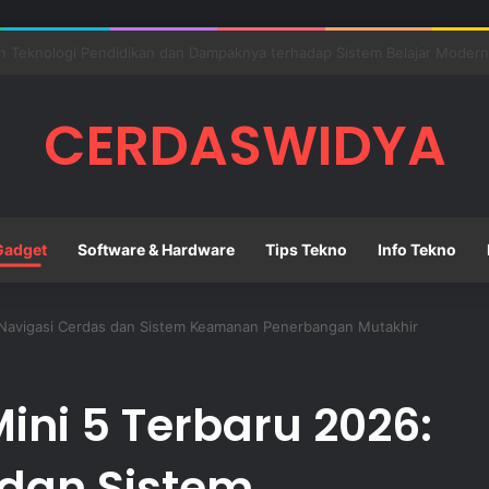
ovasi Digital untuk Membangun Pendidikan Sekolah yang Lebih Berkuali
CERDASWIDYA
Gadget
Software & Hardware
Tips Tekno
Info Tekno
6: Navigasi Cerdas dan Sistem Keamanan Penerbangan Mutakhir
Mini 5 Terbaru 2026:
 dan Sistem