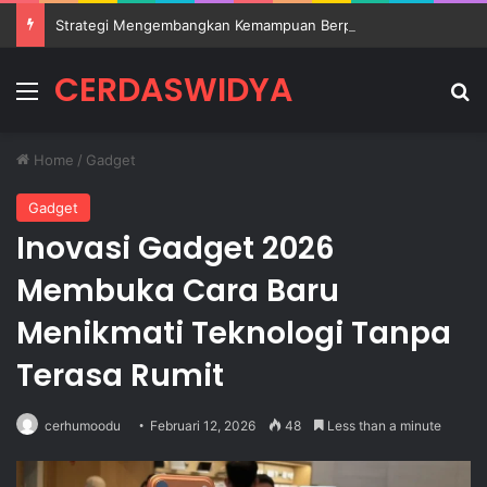
Strategi Mengembangkan Kemampuan Berpikir Kritis Siswa di Sekolah
CERDASWIDYA
Menu
Se
Home
/
Gadget
Gadget
Inovasi Gadget 2026
Membuka Cara Baru
Menikmati Teknologi Tanpa
Terasa Rumit
cerhumoodu
Februari 12, 2026
48
Less than a minute