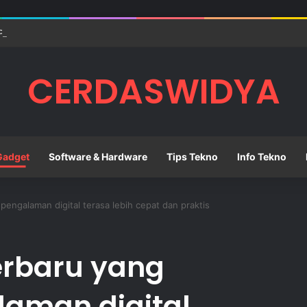
Perangkat Teknologi yang Tepat untuk Mendukung Aktivitas Belajar
CERDASWIDYA
Gadget
Software & Hardware
Tips Tekno
Info Tekno
engalaman digital terasa lebih cepat dan praktis
erbaru yang
aman digital