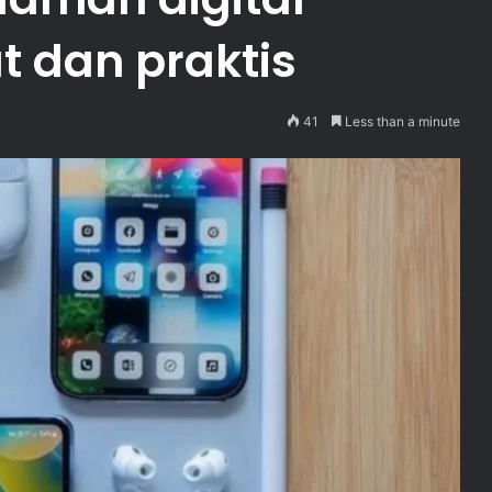
t dan praktis
41
Less than a minute