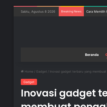
Sabtu, Agustus 8 2026
Breaking News
Cara Memilih 
Beranda
Home
/
Gadget
/
Inovasi gadget terbaru yang membuat p
Gadget
Inovasi gadget t
membuat pengal