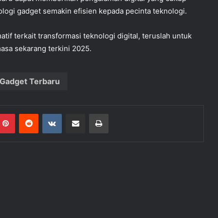
ologi gadget semakin efisien kepada pecinta teknologi.
if terkait transformasi teknologi digital, teruslah untuk
a sekarang terkini 2025.
 Gadget Terbaru
mblr
Pinterest
Reddit
VKontakte
Share via Email
Print