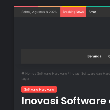
Sabtu, Agustus 8 2026
Breaking News
Strategi Meng
Beranda
Home
/
Software Hardware
/
Inovasi Software dan Har
Layar
Software Hardware
Inovasi Software