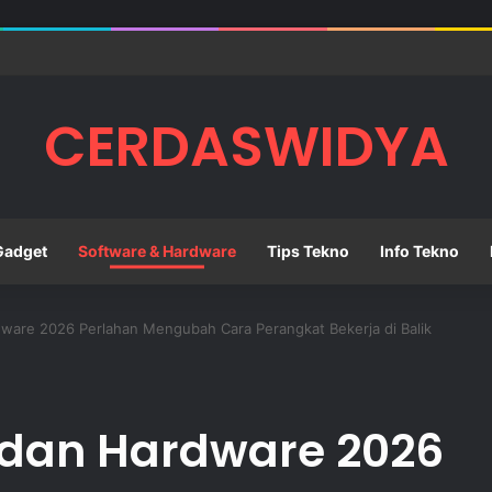
embangkan Kemampuan Berpikir Kritis Siswa di Sekolah
CERDASWIDYA
Gadget
Software & Hardware
Tips Tekno
Info Tekno
dware 2026 Perlahan Mengubah Cara Perangkat Bekerja di Balik
 dan Hardware 2026