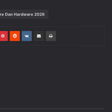
are Dan Hardware 2026
mblr
Pinterest
Reddit
VKontakte
Share via Email
Print