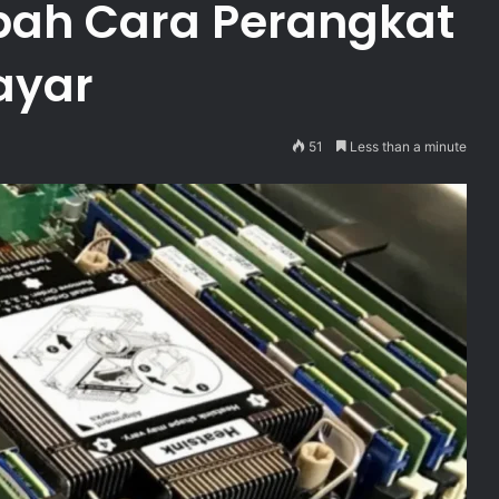
ah Cara Perangkat
Layar
51
Less than a minute