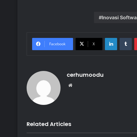
Inovasi Softw
LinkedIn
Tu
Facebook
X
cerhumoodu
Website
Related Articles