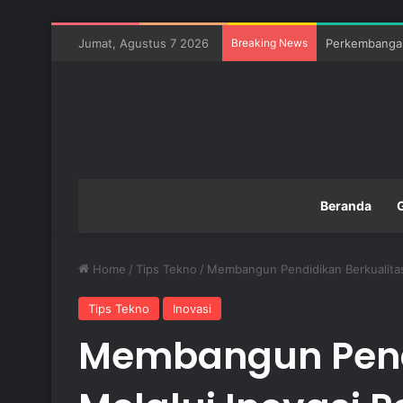
Jumat, Agustus 7 2026
Breaking News
Pentingnya In
Beranda
Home
/
Tips Tekno
/
Membangun Pendidikan Berkualitas M
Tips Tekno
Inovasi
Membangun Pendi