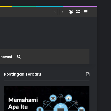
Log In
Random Article
Sidebar
tas
Search for
Inovasi
Postingan Terbaru