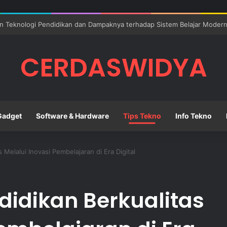
ovasi Digital untuk Membangun Pendidikan Sekolah yang Lebih Berkuali
CERDASWIDYA
Gadget
Software & Hardware
Tips Tekno
Info Tekno
elalui Inovasi Pembelajaran di Era Digital
dikan Berkualitas