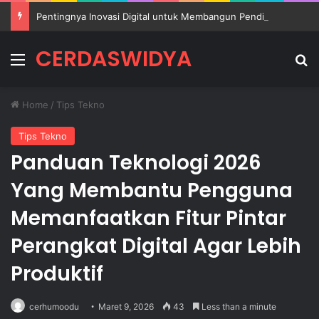
Pentingnya Inovasi Digital untuk Membangun Pendidikan Sekolah yang Lebih Berkualitas
CERDASWIDYA
Menu
Se
Home
/
Tips Tekno
Tips Tekno
Panduan Teknologi 2026
Yang Membantu Pengguna
Memanfaatkan Fitur Pintar
Perangkat Digital Agar Lebih
Produktif
cerhumoodu
Maret 9, 2026
43
Less than a minute