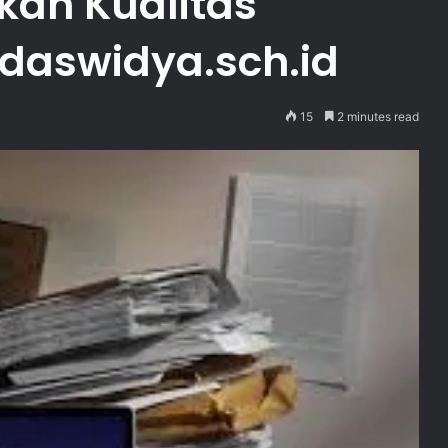
kan Kualitas
rdaswidya.sch.id
15
2 minutes read