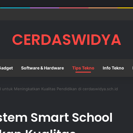
embangkan Kemampuan Berpikir Kritis Siswa di Sekolah
CERDASWIDYA
Gadget
Software & Hardware
Tips Tekno
Info Tekno
 untuk Meningkatkan Kualitas Pendidikan di cerdaswidya.sch.id
stem Smart School