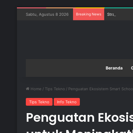
Sabtu, Agustus 8 2026
Breaking News
Strategi Meng
Beranda
Home
/
Tips Tekno
/
Penguatan Ekosistem Smart School
Tips Tekno
Info Tekno
Penguatan Ekosi