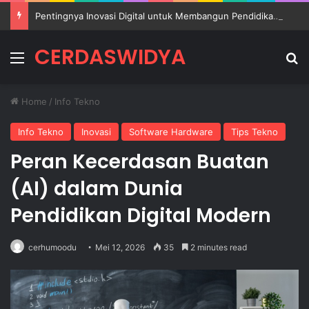
Pentingnya Inovasi Digital untuk Membangun Pendidikan Sekolah yang Lebih Berkualitas
CERDASWIDYA
Menu
Se
Home
/
Info Tekno
Info Tekno
Inovasi
Software Hardware
Tips Tekno
Peran Kecerdasan Buatan
(AI) dalam Dunia
Pendidikan Digital Modern
cerhumoodu
Mei 12, 2026
35
2 minutes read