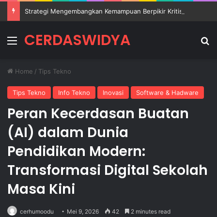
Strategi Mengembangkan Kemampuan Berpikir Kritis Siswa di Sekolah
CERDASWIDYA
Menu
Se
Home
/
Tips Tekno
Tips Tekno
Info Tekno
Inovasi
Software & Hadware
Peran Kecerdasan Buatan
(AI) dalam Dunia
Pendidikan Modern:
Transformasi Digital Sekolah
Masa Kini
cerhumoodu
Mei 9, 2026
42
2 minutes read