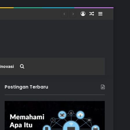
Log In
Random Article
Sidebar
tas
Search for
Inovasi
Postingan Terbaru