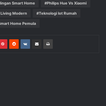
dingan Smart Home
Philips Hue Vs Xiaomi
 Living Modern
Teknologi Iot Rumah
 Smart Home Pemula
mblr
Pinterest
Reddit
VKontakte
Share via Email
Print