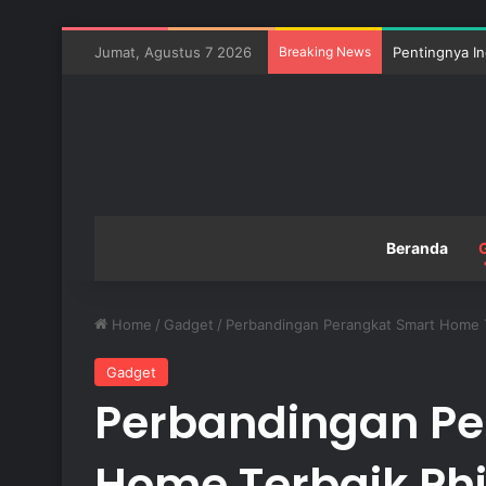
Jumat, Agustus 7 2026
Breaking News
Pentingnya In
Beranda
Home
/
Gadget
/
Perbandingan Perangkat Smart Home T
Gadget
Perbandingan Pe
Home Terbaik Phi