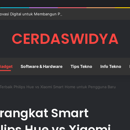
ovasi Digital untuk Membangun Pendidikan Sekolah yang Lebih Berkuali
CERDASWIDYA
Gadget
Software & Hardware
Tips Tekno
Info Tekno
erbaik Philips Hue vs Xiaomi Smart Home untuk Pengguna Baru
rangkat Smart
lips Hue vs Xiaomi