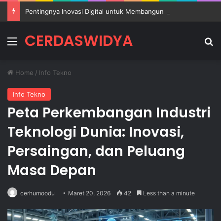
Pentingnya Inovasi Digital untuk Membangun Pendidikan Sekolah yang Lebih Berkualitas
CERDASWIDYA
Menu
Se
Home
/
Info Tekno
Info Tekno
Peta Perkembangan Industri
Teknologi Dunia: Inovasi,
Persaingan, dan Peluang
Masa Depan
cerhumoodu
Maret 20, 2026
42
Less than a minute