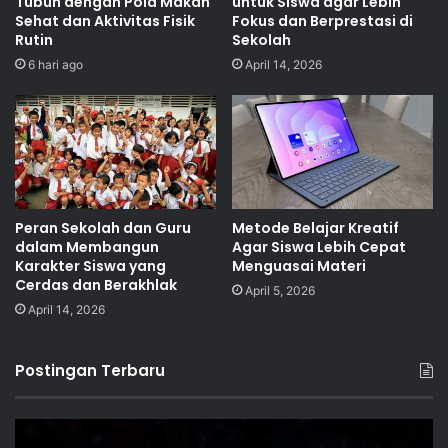
Tubuh dengan Pola Makan
untuk Siswa agar Lebih
Sehat dan Aktivitas Fisik
Fokus dan Berprestasi di
Rutin
Sekolah
6 hari ago
April 14, 2026
Peran Sekolah dan Guru
Metode Belajar Kreatif
dalam Membangun
Agar Siswa Lebih Cepat
Karakter Siswa yang
Menguasai Materi
Cerdas dan Berakhlak
April 5, 2026
April 14, 2026
Postingan Terbaru