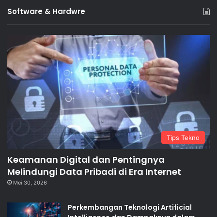
Software & Hardwre
Tips Tekno
Keamanan Digital dan Pentingnya
Melindungi Data Pribadi di Era Internet
Mei 30, 2026
Perkembangan Teknologi Artificial