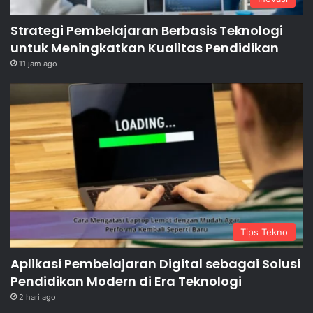
Strategi Pembelajaran Berbasis Teknologi
untuk Meningkatkan Kualitas Pendidikan
11 jam ago
Tips Tekno
Aplikasi Pembelajaran Digital sebagai Solusi
Pendidikan Modern di Era Teknologi
2 hari ago