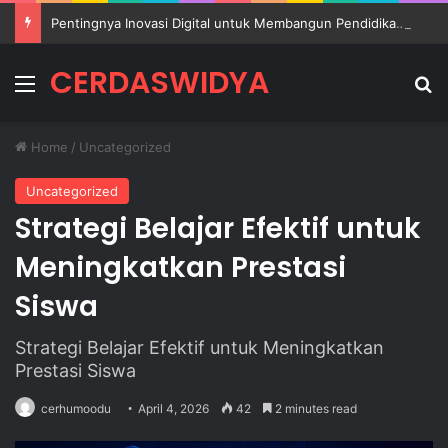
Pentingnya Inovasi Digital untuk Membangun Pendidikan Sekolah yang Lebih Berkualitas
CERDASWIDYA
Menu
Se
Home
/
Uncategorized
Uncategorized
Strategi Belajar Efektif untuk
Meningkatkan Prestasi
Siswa
Strategi Belajar Efektif untuk Meningkatkan
Prestasi Siswa
cerhumoodu
April 4, 2026
42
2 minutes read