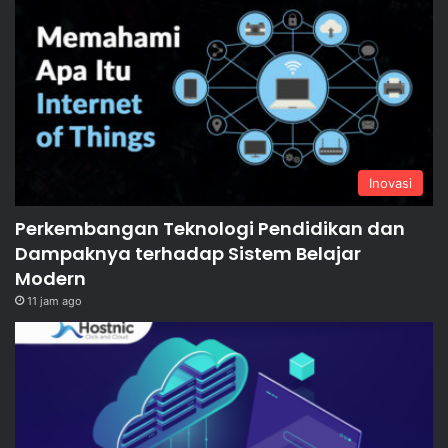
Inovasi
Perkembangan Teknologi Pendidikan dan
Dampaknya terhadap Sistem Belajar
Modern
11 jam ago