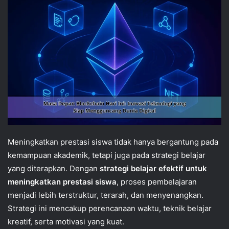
Meningkatkan prestasi siswa tidak hanya bergantung pada
kemampuan akademik, tetapi juga pada strategi belajar
yang diterapkan. Dengan
strategi belajar efektif untuk
meningkatkan prestasi siswa
, proses pembelajaran
menjadi lebih terstruktur, terarah, dan menyenangkan.
Strategi ini mencakup perencanaan waktu, teknik belajar
kreatif, serta motivasi yang kuat.