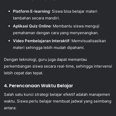
Platform E-learning
: Siswa bisa belajar materi
tambahan secara mandiri.
Aplikasi Quiz Online
: Membantu siswa menguji
pemahaman dengan cara yang menyenangkan.
Video Pembelajaran Interaktif
: Memvisualisasikan
materi sehingga lebih mudah dipahami.
Dengan teknologi, guru juga dapat memantau
perkembangan siswa secara real-time, sehingga intervensi
lebih cepat dan tepat.
4. Perencanaan Waktu Belajar
Salah satu kunci strategi belajar efektif adalah manajemen
waktu. Siswa perlu belajar membuat jadwal yang seimbang
antara: