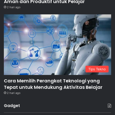
Aman dan Produktif untuk Pelajar
2 hari ago
Tips Tekno
Cara Memilih Perangkat Teknologi yang
Tepat untuk Mendukung Aktivitas Belajar
2 hari ago
Gadget