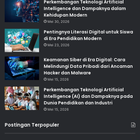
Perkembangan Teknologi Artificial
Intelligence dan Dampaknya dalam
Kehidupan Modern
Mei 30, 2026
Pentingnya Literasi Digital untuk Siswa
di Era Pendidikan Modern
Mei 23, 2026
Keamanan Siber di Era Digital: Cara
Melindungi Data Pribadi dari Ancaman
Hacker dan Malware
Mei 15, 2026
Perkembangan Teknologi Artificial
Intelligence (AI) dan Dampaknya pada
Dunia Pendidikan dan Industri
Mei 15, 2026
Postingan Terpopuler