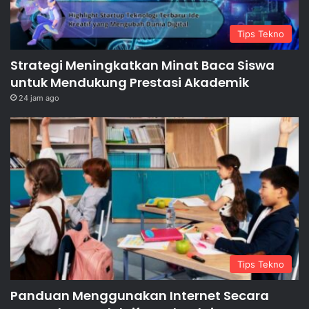
Tips Tekno
Strategi Meningkatkan Minat Baca Siswa
untuk Mendukung Prestasi Akademik
24 jam ago
Tips Tekno
Panduan Menggunakan Internet Secara