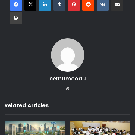
Print
cerhumoodu
Website
Related Articles