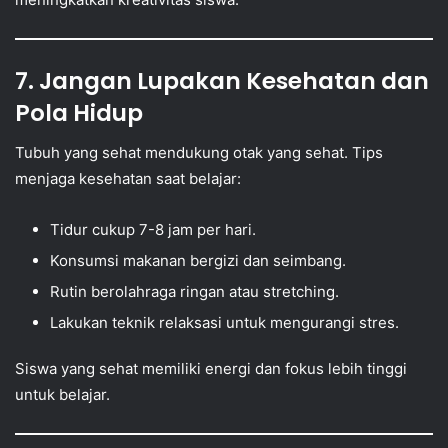
7. Jangan Lupakan Kesehatan dan
Pola Hidup
Tubuh yang sehat mendukung otak yang sehat. Tips
menjaga kesehatan saat belajar:
Tidur cukup 7-8 jam per hari.
Konsumsi makanan bergizi dan seimbang.
Rutin berolahraga ringan atau stretching.
Lakukan teknik relaksasi untuk mengurangi stres.
Siswa yang sehat memiliki energi dan fokus lebih tinggi
untuk belajar.