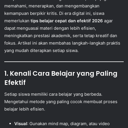
memahami, menerapkan, dan mengembangkan
kemampuan berpikir kritis. Di era digital ini, siswa
memerlukan
tips belajar cepat dan efektif 2026
agar
dapat menguasai materi dengan lebih efisien,
meningkatkan prestasi akademik, serta tetap kreatif dan
fokus. Artikel ini akan membahas langkah-langkah praktis
yang mudah diterapkan setiap siswa.
1. Kenali Cara Belajar yang Paling
Efektif
Setiap siswa memiliki cara belajar yang berbeda.
Mengetahui metode yang paling cocok membuat proses
belajar lebih efisien.
Visual
: Gunakan mind map, diagram, atau video