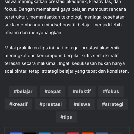
siswa meningkatkan prestasi akademik, kreativitas, dan
fokus. Dengan memahami gaya belajar, membuat rencana
terstruktur, memanfaatkan teknologi, menjaga kesehatan,
serta membangun mindset positif, belajar menjadi lebih
efisien dan menyenangkan.
Mulai praktikkan tips ini hari ini agar prestasi akademik
meningkat dan kemampuan berpikir kritis serta kreatif
terasah secara maksimal. Ingat, kesuksesan bukan hanya
soal pintar, tetapi strategi belajar yang tepat dan konsisten.
belajar
cepat
efektif
fokus
kreatif
prestasi
siswa
strategi
tips
LinkedIn
Tumblr
Pinterest
Reddit
VKontakte
Share via Email