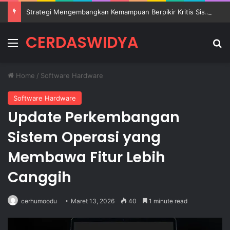
Strategi Mengembangkan Kemampuan Berpikir Kritis Siswa di Sekolah
CERDASWIDYA
Menu
Se
Home
/
Software Hardware
Software Hardware
Update Perkembangan
Sistem Operasi yang
Membawa Fitur Lebih
Canggih
cerhumoodu
Maret 13, 2026
40
1 minute read