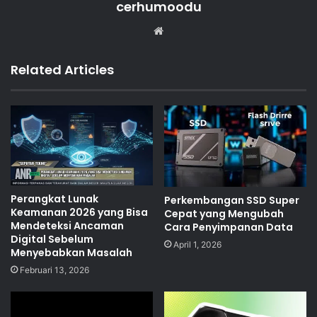
cerhumoodu
Website
Related Articles
Perangkat Lunak
Perkembangan SSD Super
Keamanan 2026 yang Bisa
Cepat yang Mengubah
Mendeteksi Ancaman
Cara Penyimpanan Data
Digital Sebelum
April 1, 2026
Menyebabkan Masalah
Februari 13, 2026