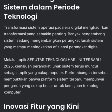
Sistem dalam Periode
Teknologi
Transformasi sistem operasi pada era digital menghadirkan
transformasi yang semakin penting. Banyak pengembang
sistem sedang mengembangkan perangkat lunak sistem
yang mampu meningkatkan efisiensi perangkat digital.
Melalui topik SEPUTAR TEKNOLOGI HARI INI TERBARU
2025, kemajuan perangkat lunak sistem terus muncul
sebagai topik yang cukup populer. Perkembangan tersebut
membuktikan bahwa platform sistem terbaru mempunyai
pengaruh yang cukup besar untuk kemajuan teknologi
komputer.
Inovasi Fitur yang Kini