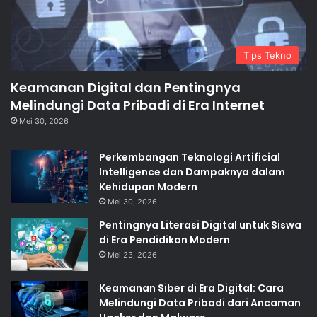
Tips Tekno
Keamanan Digital dan Pentingnya
Melindungi Data Pribadi di Era Internet
Mei 30, 2026
Perkembangan Teknologi Artificial
Intelligence dan Dampaknya dalam
Kehidupan Modern
Mei 30, 2026
Pentingnya Literasi Digital untuk Siswa
di Era Pendidikan Modern
Mei 23, 2026
Keamanan Siber di Era Digital: Cara
Melindungi Data Pribadi dari Ancaman