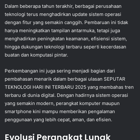
Dalam beberapa tahun terakhir, berbagai perusahaan
teknologi terus menghadirkan update sistem operasi
dengan fitur yang semakin canggih. Pembaruan ini tidak
hanya meningkatkan tampilan antarmuka, tetapi juga
menghadirkan peningkatan keamanan, efisiensi sistem,
hingga dukungan teknologi terbaru seperti kecerdasan
buatan dan komputasi pintar.
Perkembangan ini juga sering menjadi bagian dari
pembahasan menarik dalam berbagai ulasan SEPUTAR
TEKNOLOGI HARI INI TERBARU 2025 yang membahas tren
terbaru di dunia digital. Dengan hadirnya sistem operasi
yang semakin modern, perangkat komputer maupun
smartphone kini mampu memberikan pengalaman
penggunaan yang lebih cepat, aman, dan efisien.
Evolusi Perangkat Lunak