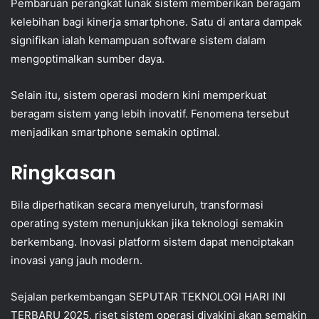
Pembaruan perangkat lunak sistem memberikan beragam
kelebihan bagi kinerja smartphone. Satu di antara dampak
signifikan ialah kemampuan software sistem dalam
mengoptimalkan sumber daya.
Selain itu, sistem operasi modern kini memperkuat
beragam sistem yang lebih inovatif. Fenomena tersebut
menjadikan smartphone semakin optimal.
Ringkasan
Bila diperhatikan secara menyeluruh, transformasi
operating system menunjukkan jika teknologi semakin
berkembang. Inovasi platform sistem dapat menciptakan
inovasi yang jauh modern.
Sejalan perkembangan SEPUTAR TEKNOLOGI HARI INI
TERBARU 2025, riset sistem operasi diyakini akan semakin