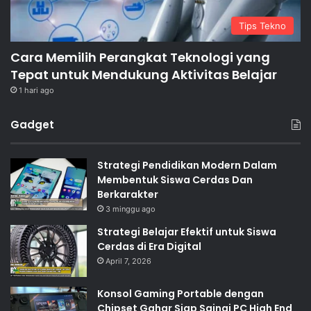
Tips Tekno
Cara Memilih Perangkat Teknologi yang
Tepat untuk Mendukung Aktivitas Belajar
1 hari ago
Gadget
Strategi Pendidikan Modern Dalam
Membentuk Siswa Cerdas Dan
Berkarakter
3 minggu ago
Strategi Belajar Efektif untuk Siswa
Cerdas di Era Digital
April 7, 2026
Konsol Gaming Portable dengan
Chipset Gahar Siap Saingi PC High End