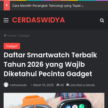
Cara Memilih Perangkat Teknologi yang Tepat untuk Mendukung Aktivitas Belajar
CERDASWIDYA
Menu
Se
Home
/
Gadget
Gadget
Daftar Smartwatch Terbaik
Tahun 2026 yang Wajib
Diketahui Pecinta Gadget
cerhumoodu
Maret 19, 2026
49
Less than a minute