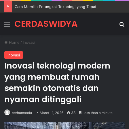
Cara Memilih Perangkat Teknologi yang Tepat untuk Mendukung Aktivitas Belajar
CERDASWIDYA
Menu
Se
Home
/
Inovasi
Inovasi
Inovasi teknologi modern
yang membuat rumah
semakin otomatis dan
nyaman ditinggali
cerhumoodu
Maret 11, 2026
38
Less than a minute