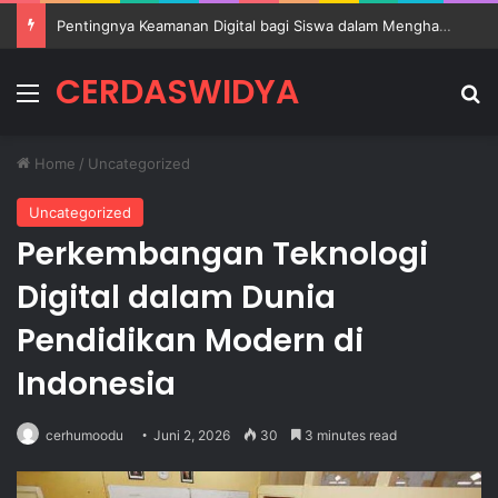
Pentingnya Keamanan Digital bagi Siswa dalam Menghadapi Perkembangan Teknologi Modern
CERDASWIDYA
Menu
Se
Home
/
Uncategorized
Uncategorized
Perkembangan Teknologi
Digital dalam Dunia
Pendidikan Modern di
Indonesia
cerhumoodu
Juni 2, 2026
30
3 minutes read