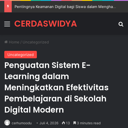
Pentingnya Keamanan Digital bagi Siswa dalam Menghadapi Perkembangan Teknologi Modern
CERDASWIDYA
Menu
Se
Home
/
Uncategorized
Uncategorized
Penguatan Sistem E-
Learning dalam
Meningkatkan Efektivitas
Pembelajaran di Sekolah
Digital Modern
cerhumoodu
Juli 4, 2026
13
3 minutes read