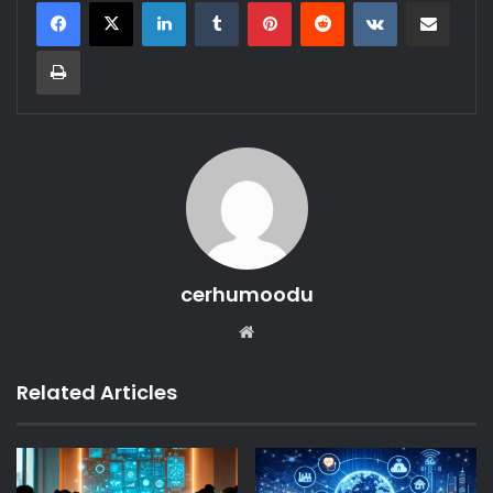
LinkedIn
Tumblr
Pinterest
Reddit
VKontakte
Share via Email
Print
cerhumoodu
Website
Related Articles