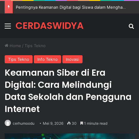
Transformasi Teknologi Pendidikan untuk Menciptakan Sekolah Digital yang Inovatif
CERDASWIDYA
Menu
Se
Home
/
Tips Tekno
Tips Tekno
Info Tekno
Inovasi
Keamanan Siber di Era
Digital: Cara Melindungi
Data Sekolah dan Pengguna
Internet
cerhumoodu
Mei 9, 2026
30
1 minute read