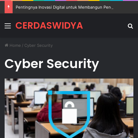
Pentingnya Inovasi Digital untuk Membangun Pendidikan Sekolah yang Lebih Berkualitas
CERDASWIDYA
Menu
Se
Home
/
Cyber Security
Cyber Security