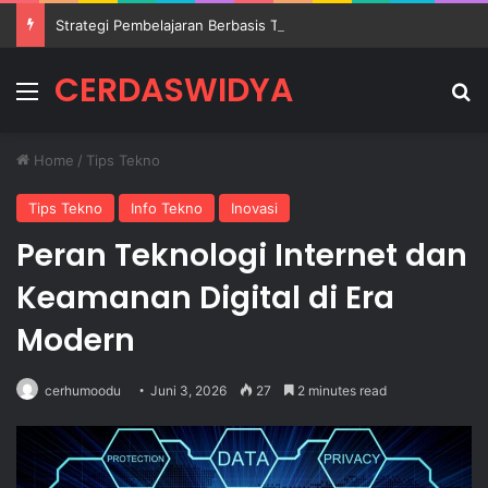
Strategi Pembelajaran Berbasis Teknologi untuk Meningkatkan Kualitas Pendidikan
CERDASWIDYA
Menu
Se
Home
/
Tips Tekno
Tips Tekno
Info Tekno
Inovasi
Peran Teknologi Internet dan
Keamanan Digital di Era
Modern
cerhumoodu
Juni 3, 2026
27
2 minutes read