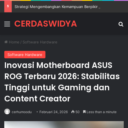
Strategi Mengembangkan Kemampuan Berpikir Kritis Siswa di Sekolah
CERDASWIDYA
Menu
Se
Home
/
Software Hardware
Software Hardware
Inovasi Motherboard ASUS
ROG Terbaru 2026: Stabilitas
Tinggi untuk Gaming dan
Content Creator
cerhumoodu
Februari 24, 2026
50
Less than a minute