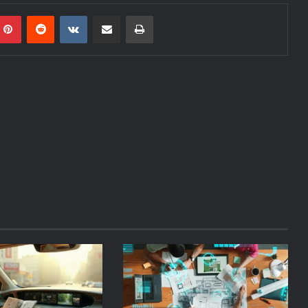
mblr
Pinterest
Reddit
VKontakte
Share via Email
Print