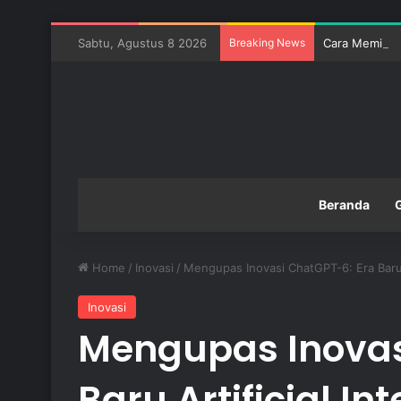
Sabtu, Agustus 8 2026
Breaking News
Cara Memilih 
Beranda
Home
/
Inovasi
/
Mengupas Inovasi ChatGPT-6: Era Baru Ar
Inovasi
Mengupas Inovas
Baru Artificial In