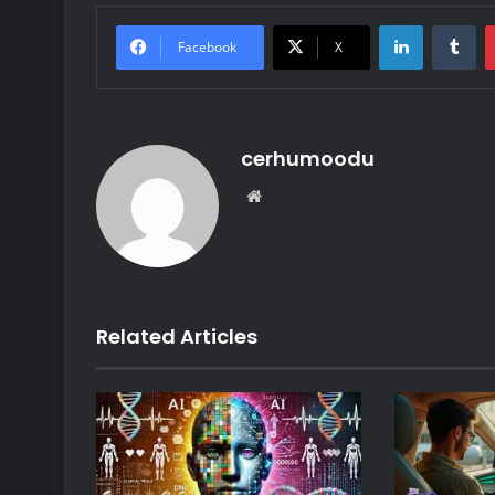
LinkedIn
Tu
Facebook
X
cerhumoodu
Website
Related Articles