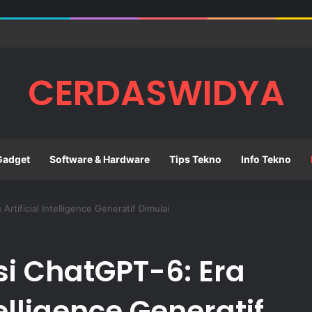
Perangkat Teknologi yang Tepat untuk Mendukung Aktivitas Belajar
CERDASWIDYA
Gadget
Software & Hardware
Tips Tekno
Info Tekno
tificial Intelligence Generatif Dimulai
i ChatGPT-6: Era
telligence Generatif