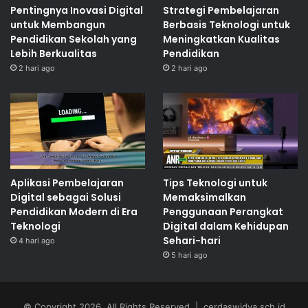
Pentingnya Inovasi Digital
Strategi Pembelajaran
untuk Membangun
Berbasis Teknologi untuk
Pendidikan Sekolah yang
Meningkatkan Kualitas
Lebih Berkualitas
Pendidikan
2 hari ago
2 hari ago
Aplikasi Pembelajaran
Tips Teknologi untuk
Digital sebagai Solusi
Memaksimalkan
Pendidikan Modern di Era
Penggunaan Perangkat
Teknologi
Digital dalam Kehidupan
Sehari-hari
4 hari ago
5 hari ago
© Copyright 2026, All Rights Reserved | cerdaswidya.sch.id