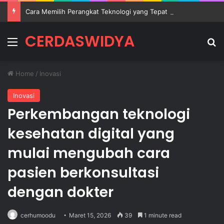
Cara Memilih Perangkat Teknologi yang Tepat untuk Mendukung Aktivitas Belajar
CERDASWIDYA
Menu
Se
Home
/
Inovasi
Inovasi
Perkembangan teknologi
kesehatan digital yang
mulai mengubah cara
pasien berkonsultasi
dengan dokter
cerhumoodu
Maret 15, 2026
39
1 minute read