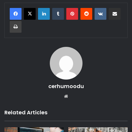
LinkedIn
Tumblr
Pinterest
Reddit
VKontakte
Share via Email
Print
cerhumoodu
Website
Related Articles