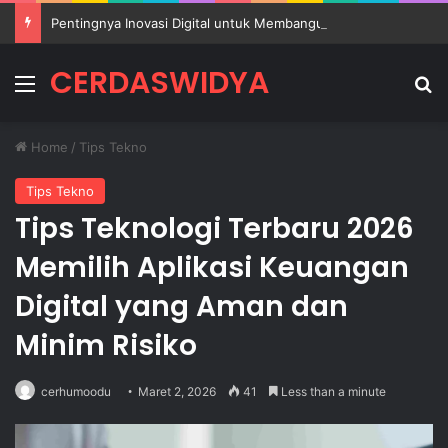
Pentingnya Inovasi Digital untuk Membangun Pendidikan Sekolah yang Lebih Berkualitas
CERDASWIDYA
Menu
Se
Home
/
Tips Tekno
Tips Tekno
Tips Teknologi Terbaru 2026
Memilih Aplikasi Keuangan
Digital yang Aman dan
Minim Risiko
cerhumoodu
Maret 2, 2026
41
Less than a minute