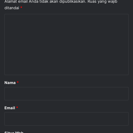
Alamat email Anda tidak akan dipublikasikan.
Ruas yang wajib
ditandai
*
K
o
m
e
n
t
a
r
Nama
*
*
Email
*
Situs Web