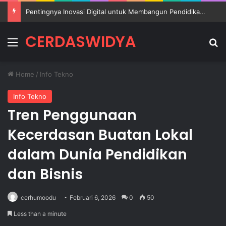
Pentingnya Inovasi Digital untuk Membangun Pendidikan Sekolah yang Lebih Berkualitas
CERDASWIDYA
Menu
Se
Home
/
Info Tekno
Info Tekno
Tren Penggunaan
Kecerdasan Buatan Lokal
dalam Dunia Pendidikan
dan Bisnis
cerhumoodu
Februari 6, 2026
0
50
Less than a minute