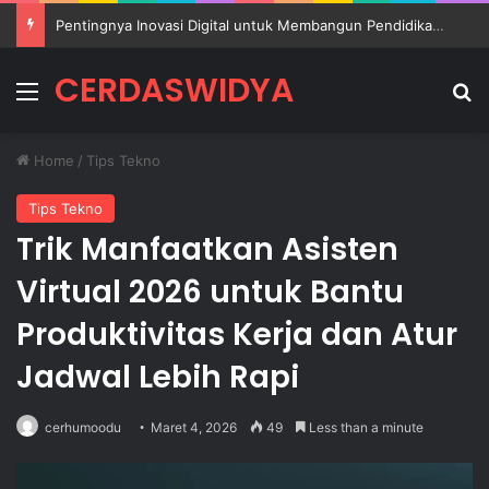
Pentingnya Inovasi Digital untuk Membangun Pendidikan Sekolah yang Lebih Berkualitas
CERDASWIDYA
Menu
Se
Home
/
Tips Tekno
Tips Tekno
Trik Manfaatkan Asisten
Virtual 2026 untuk Bantu
Produktivitas Kerja dan Atur
Jadwal Lebih Rapi
cerhumoodu
Maret 4, 2026
49
Less than a minute