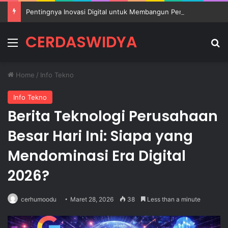
Pentingnya Inovasi Digital untuk Membangun Pendidikan Sekolah yang Lebih Berkualitas
CERDASWIDYA
Menu
Se
Home
/
Info Tekno
Info Tekno
Berita Teknologi Perusahaan
Besar Hari Ini: Siapa yang
Mendominasi Era Digital
2026?
cerhumoodu
Maret 28, 2026
38
Less than a minute